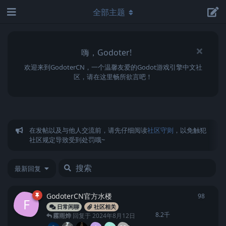
全部主题
嗨，Godoter!
欢迎来到GodoterCN，一个温馨友爱的Godot游戏引擎中文社
区，请在这里畅所欲言吧！
在发帖以及与他人交流前，请先仔细阅读
社区守则
，以免触犯
社区规定导致受到处罚哦~
最新回复
GodoterCN官方水楼
98
98
条回
F
日常闲聊
社区相关
8.2千
霧雨烨
回复于
2024年8月12日