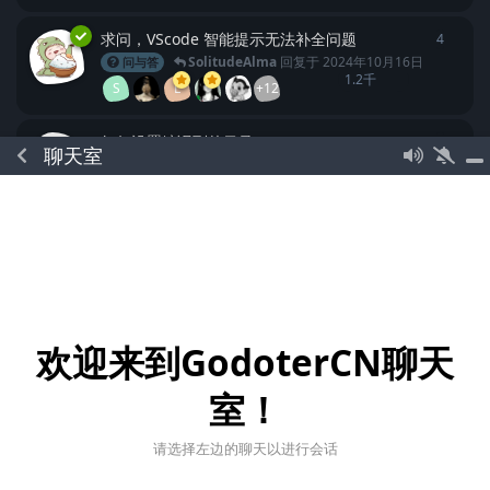
求问，VScode 智能提示无法补全问题
4
4
条回
SolitudeAlma
回复于
2024年10月16日
问与答
1.2千
S
L
+12
如何设置编译到的目录？
1
1
条回
聊天室
问与答
Linux
868
SolitudeAlma
回复于
2024年10月16日
L
+5
关于Godot 2D光影效果的问题
1
1
条回
SolitudeAlma
回复于
2024年10月16日
问与答
933
L
+7
欢迎来到GodoterCN聊天
godot lsp 能提供函数文档吗
0
0
条回
问与答
Godot4.0
GDScript
编辑器
室！
750
SolitudeAlma
发布于
2024年10月16日
L
请选择左边的聊天以进行会话