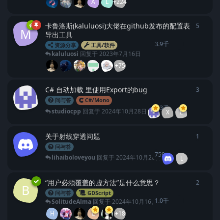
A
L
+224
卡鲁洛斯(kaluluosi)大佬在github发布的配置表
5
5
条回
M
导出工具
3.9千
资源分享
工具/软件
kaluluosi
回复于
2023年7月16日
+75
C# 自动加载 里使用Export的bug
3
3
条回
问与答
C#/Mono
1.3千
studiocpp
回复于
2024年10月28日
X
L
关于射线穿透问题
1
1
条回
问与答
759
lihaiboloveyou
回复于
2024年10月28日
L
“用户必须覆盖的虚方法”是什么意思？
2
2
条回
B
问与答
GDScript
1.0千
SolitudeAlma
回复于
2024年10月16日
H
L
+18