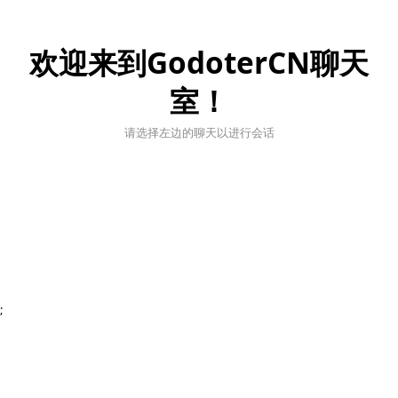
而类型不安全行则为暗色（补全也不完全可靠）
目前$获取的节点 可以用as强制转换，自动补全更可靠，不然
欢迎来到GodoterCN聊天
有时会默认为Node类型
室！
回复
鱼懒233
和
NGC3372
觉得很赞
请选择左边的聊天以进行会话
22
Life
L
2023年10月6日
刚好有人搬运了视频教程
;