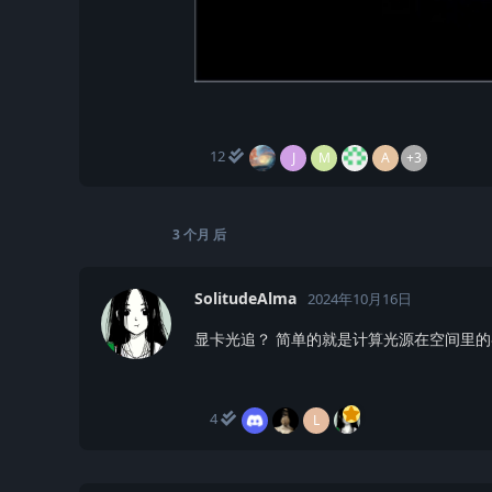
12
J
M
A
+3
3 个月
后
SolitudeAlma
2024年10月16日
显卡光追？ 简单的就是计算光源在空间里
4
L