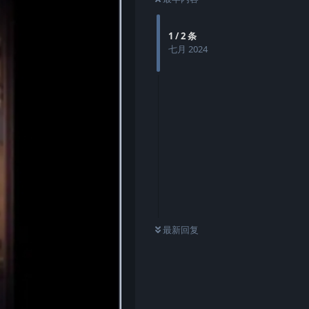
1
/
2
条
七月 2024
0
条未读
最新回复