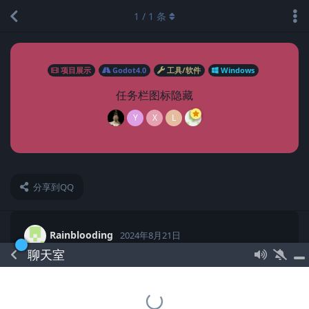
1
/
1
条
项目展示
Godot4.0
工具/软件
Windows
任务栏图标隐藏
Y
X
L
分享到QQ
Rainblooding
2024年8月21日
聊天室
写了一个简陋的小工具, 可以吧任务栏的图标隐藏(不是隐藏到
托盘,隐藏到托盘4.3已经提供了相关功能)起来.
https://github.com/Rainblooding/Taskbar.git
这是我的