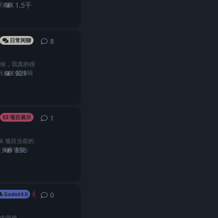
屏游戏
1.5千
8
8
条回复
日常闲聊
的时候，我真的很
（比如主题编辑
921
1
1
条回复
项目展示
快 项目当前的
（参考项目：
898
0
0
条回复
Godot4.0
3D
来的颜色