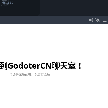
285
子，求解
4
4
条回复
GDScript
工具/软件
quest，但是要
375
到GodoterCN聊天室！
请选择左边的聊天以进行会话
友情链接
相关资源
RainyGame Studio
Godot官方网站
Godot游戏引擎中文增强版
Godot官方文档
Godot社区论坛