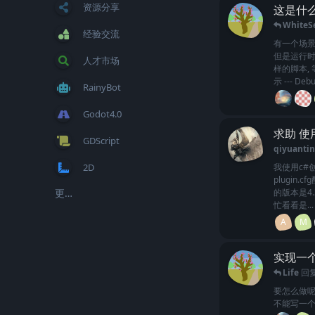
资源分享
这是什么Bu
WhiteS
经验交流
有一个场景
但是运行时
人才市场
样的脚本,
示 --- Debu
RainyBot
Godot4.0
求助 使
GDScript
qiyuantin
2D
我使用c#
plugi
更多标签...
的版本是4.
忙看看是...
A
M
实现一
Life
回
要怎么做呢
不能写一个