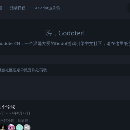
园
活动日程
GDScript游乐场
嗨，Godoter!
odoterCN，一个温馨友爱的Godot游戏引擎中文社区，请在这里
触犯社区规定导致受到处罚哦~
这个论坛
布于
2024年8月12日
似乎好冷啊，加油啊！
L
+3