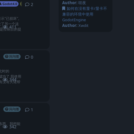
Author:
咲夜
2
2
条回复
Godot4.0
GDScript
编辑器
如何在没有显卡/显卡不
兼容的环境中使用
示"已损坏",
GodotEngine
改了另一个这
Author:
Xwdit
411
这是控制台的提
0
0
条回复
问与答
此时的
成功了 我使用
344
。 有没有大佬帮
1
1
条回复
问与答
的东西。我想能
342