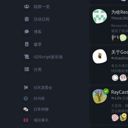
组群一览
为啥Res
THustc20
活动日程
Resour
返回了错
博客
M
徽章
关于Go
GDScript游乐场
XiaoXin
各位大佬
分类
找到教程来
社区居委会
RayCa
问与答
Life
回
又是我，我又
日常闲聊
怎么能拿到Ra
项目展示