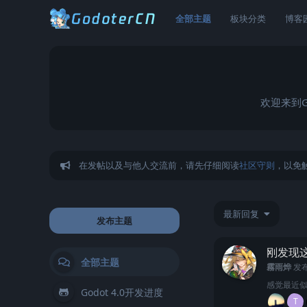
全部主题
板块分类
博客
欢迎来到G
在发帖以及与他人交流前，请先仔细阅读
社区守则
，以免
最新回复
发布主题
刚发现
全部主题
霧雨烨
发
感觉最近
Godot 4.0开发进度
T