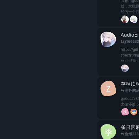
我想用go
过，大概原
经的一个月
AudioEf
Lsj16663
https://g
spectru
AudioEf
存档读
Z
意外的
godot.
之循环篇 
浅
雀只因
季
鱼懒233