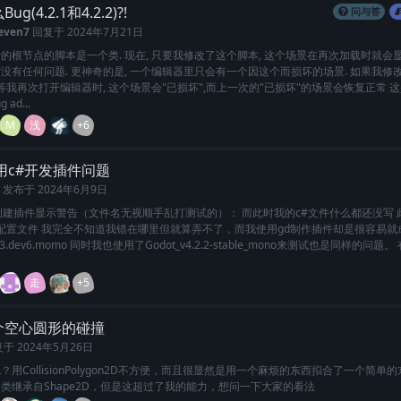
g(4.2.1和4.2.2)?!
问与答
even7
回复于
2024年7月21日
的根节点的脚本是一个类. 现在, 只要我修改了这个脚本, 这个场景在再次加载时就会显
没有任何问题. 更神奇的是, 一个编辑器里只会有一个因这个而损坏的场景. 如果我修
 等我再次打开编辑器时, 这个场景会"已损坏",而上一次的"已损坏"的场景会恢复正常 
g ad...
M
浅
+6
用c#开发插件问题
发布于
2024年6月9日
创建插件显示警告（文件名无视顺手乱打测试的）： 而此时我的c#文件什么都还没写 
n.cfg配置文件 我完全不知道我错在哪里但就算弄不了，而我使用gd制作插件却是很容易就
3.dev6.momo 同时我也使用了Godot_v4.2.2-stable_mono来测试也是同样的问题
走
+5
个空心圆形的碰撞
复于
2024年5月26日
？用CollisionPolygon2D不方便，而且很显然是用一个麻烦的东西拟合了一个简单
类继承自Shape2D，但是这超过了我的能力，想问一下大家的看法