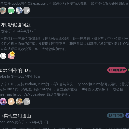
题软件 godot有个OS.execute，但如果运行时要输入数据，如何模拟输入并检测返
+9
t4.2阴影锯齿问题
玉
发布于
2024年4月17日
，当物体处于屏幕位置偏上时；阴影会出现锯齿，处于屏幕偏下则正常；中间位置则一
拉近相机与物体的距离，发现阴影变得正常。我怀疑是类似基于相机距离的阴影LOD
道应该从哪里更改设置。各位大佬救救萌新叭
晓
dot 制作的 IDE
项目展示
ofai
回复于
2024年4月6日
 IDE，支持 Python, Rust 的代码补全与高亮，Python 和 Rust 都可以运行（需安装 
，支持 Rust 的代码检查（要 Cargo），界面还算能看，Bug 应该比较多（ 下载链接： 
musetransfer.com/s/780ssdggy 请点击链接获...
A
+44
t4中实现空间扭曲
问与答
mer_Mao
发布于
2024年4月3日