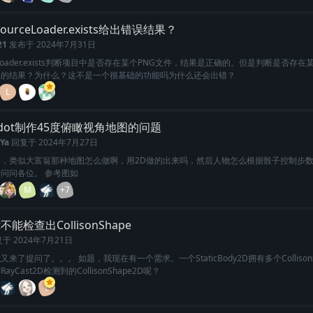
ourceLoader.exists给出错误结果？
21
发布于
2024年7月31日
ceLoader.exists判断项目中是否存在某个PNG文件，结果是正确的。但是判断是否存在
误的结果？为什么？这不是一个很基础的功能吗为什么还会出错？
L
dot制作45度俯瞰视角地图的问题
Ya
回复于
2024年7月27日
们，类似大富翁那种地图怎么做啊，用2D做的出来吗，然后人物怎么根据骰子控制步
问问各位。 参考图如
M
+7
st不能检查出CollisonShape
复于
2024年7月21日
来了提问了。。。 如题，我现在有一个需求。一个StaticBody2D拥有多个CollisonS
yCast2D检测到的CollisonShape2D呢？
L