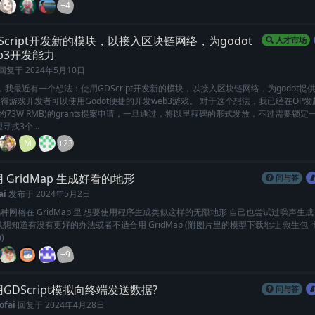
+4
Script开发新的模块，以接入区块链网络，为godot
人才市场
b3开发能力
回复于
2024年5月10日
友们，我最近有一个想法：使用GDScript开发新的模块，以接入区块链网络，为godot提供
得游戏开发者可以使用Godot便捷的开发web3游戏。 对于这个想法，我已经在OP发起
大约73W RMB)的grants提案申请，一旦通过，将以里程碑的形式发放，不过需要锁定
寻找3个...
M
+23
 GridMap 生成好看的地形
问与答
ai
发布于
2024年5月2日
种网格在 GridMap 里 想要使用程序生成类似这样的无限地形 自己也尝试过噪声生
以想知道有没有更好的办法或者不适合用 GridMap (附图片里的模型下载地址 救生包 ·
))
+9
GDScript模拟向终端发送数据?
问与答
ofai
回复于
2024年4月28日