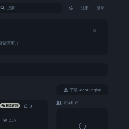
注册
登录
畅所欲言吧！
下载Godot Engine
在线用户
0
0
条回复
日常闲聊
236