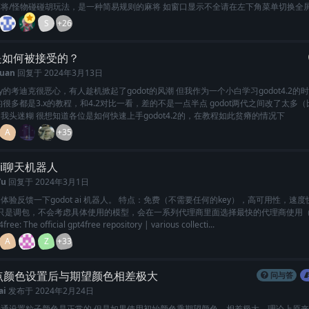
将/怪物碰碰胡玩法，是一种简易规则的麻将 如窗口显示不全请在左下角菜单切换全
S
+26
t是如何被接受的？
uan
回复于
2024年3月13日
ity的考迪克很恶心，有人趁机掀起了godot的风潮 但我作为一个小白学习godot4.2
的很多都是3.x的教程，和4.2对比一看，差的不是一点半点 godot两代之间改了太多
我头迷糊 很想知道各位是如何快速上手godot4.2的，在教程如此贫瘠的情况下
A
+35
 ai聊天机器人
Yu
回复于
2024年3月1日
体验反馈一下godot ai 机器人。 特点：免费（不需要任何的key），高可用性，速度
api只是调包，不会考虑具体使用的模型，会在一系列代理商里面选择最快的代理商使用
free: The official gpt4free repository | various collecti...
A
Z
+33
点颜色设置后与期望颜色相差极大
问与答
ai
发布于
2024年2月24日
普通设置粒子颜色是正常的 但是如果使用初始颜色乘期望颜色，相差极大，理论上原