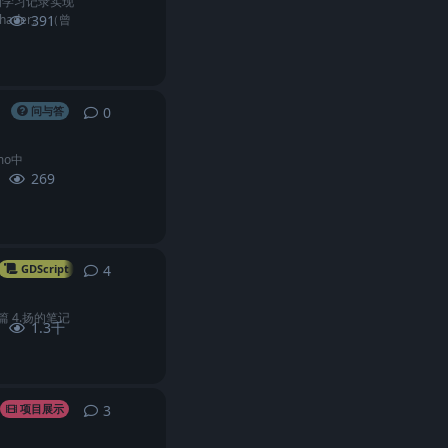
果的学习记录实现
der。 （曾
391
0
0
条回复
问与答
emo中
269
4
4
条回复
GDScript
API
篇 4.扬的笔记
1.3千
3
3
条回复
项目展示