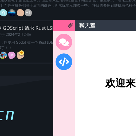
1, 1, 1) * 任何颜色都等于后面的颜色，但实际显示却淡一些。 项目需要用到随机颜色粒
Q
L
+1
聊天室
GDScript 请求 Rust LSP？
问与答
复于
2024年2月24日
想要用 Godot 搞一个 Rust IDE，但是不知道怎么请求 Rust LSP,应该是用HTTPRe
球了！！
M
L
加载更多
欢迎来