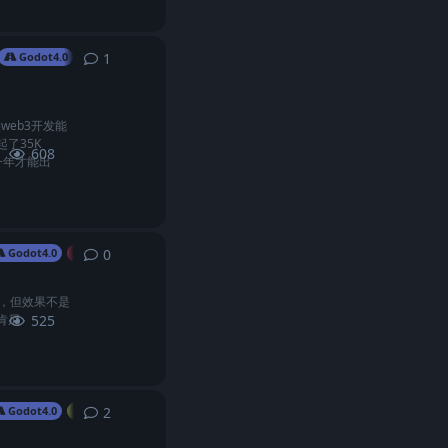
1
1
条回复
Godot4.0
GDScript
社区相关
web3开发能
了35K
608
一年才能出
0
0
条回复
Godot4.0
3D
成，但效果不是
肯尼
525
2
2
条回复
Godot4.0
GDScript
工具/软件