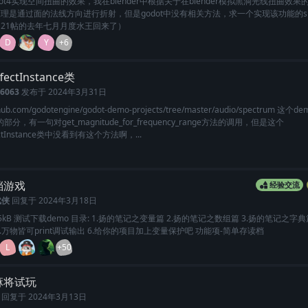
dot4实现空间扭曲的效果，我在blender中根据关于在blender模拟黑洞光线扭曲效
理是通过面的法线方向进行折射，但是godot中没有相关方法，求一个实现该功能的sha
21帖的去年七月月度水王回来了）
D
Y
+6
fectInstance类
26063
发布于
2024年3月31日
ithub.com/godotengine/godot-demo-projects/tree/master/audio/spectrum 这个d
m的部分，有一句对get_magnitude_for_frequency_range方法的调用，但是这个
fectInstance类中没看到有这个方法啊，...
档游戏
经验交流
武侠
回复于
2024年3月18日
7z35kB 测试下载demo 目录: 1.扬的笔记之变量篇 2.扬的笔记之数组篇 3.扬的笔记之字典
5.万物皆可print调试输出 6.给你的项目加上变量保护吧 功能项-简单存读档
L
+50
麻将试玩
回复于
2024年3月13日