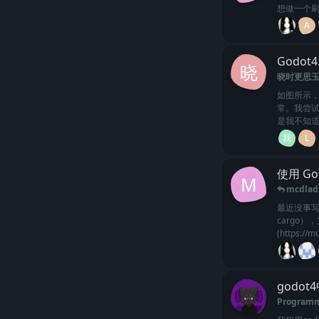
想做一个刷
A
Godo
晓
晓时更思
如图所示
常。我尝试
是我不知
我
L
使用 Go
M
mcdlad
最近没事写了个
cargo）
(https://
godo
Program