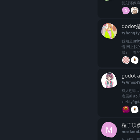
复刻环保麻
S
godo
hong1y
我知道un
懵 网上找
器），看的
godot
Amos4
有人想帮助
底层ai 
xtekky/gpt4
粒子顶
M
mcdladof
如上图，