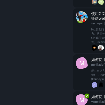
M
使用GD
提供we
cooper
Hi, 朋
力。从而使
OP(现价
售。 我希望
如何使用
M
mcdladof
现在有这几
很好（ 所
(kenney.nl
A
如何使用
M
mcdlad