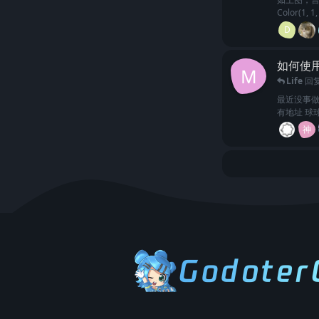
Color(
D
如何使用 
M
Life
回
最近没事做，
有地址 球
神