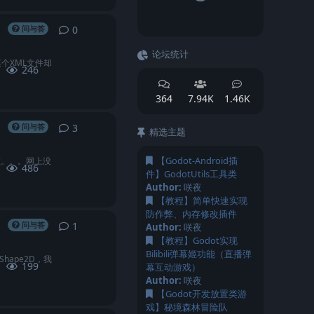
0
0
条回复
问与答
论坛统计
某个XML文件却
246
364
7.94K
1.46K
3
3
条回复
问与答
精选主题
【Godot-Android插
数。。。网上没
486
件】GodotUtils工具类
Author:
咲夜
【教程】简单快速实现
防作弊、内存修改插件
1
1
条回复
问与答
Author:
咲夜
【教程】Godot实现
Bilibili弹幕姬功能（直播弹
hape2D，我
199
幕互动游戏）
Author:
咲夜
【Godot开发放置类游
戏】秘境森林冒险队