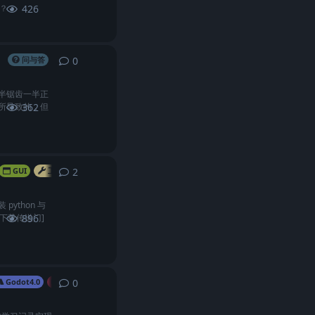
回？
426
0
0
条回复
问与答
半锯齿一半正
所导致的，但
362
2
2
条回复
GUI
工具/软件
python 与
[下载传送门]
896
0
0
条回复
Godot4.0
3D