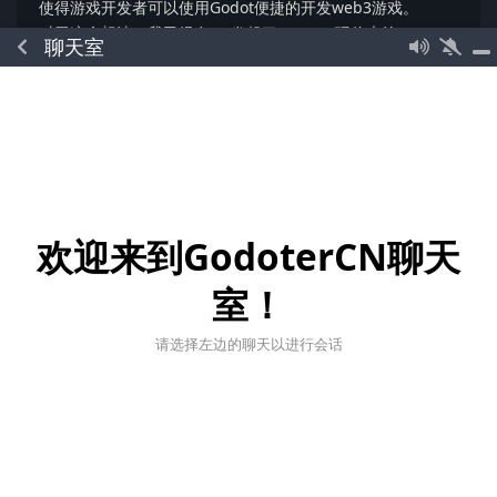
使得游戏开发者可以使用Godot便捷的开发web3游戏。
对于这个想法，我已经在OP发起了35K OP(现价大约73W
聊天室
RMB)的grants提案申请，一旦通过，将以里程碑的形式发
放，不过需要锁定一年才能出售。
我希望寻找
3个对GDScript开发非常熟悉
的小伙伴来一起推进
这个事情，获得的奖励，大约80%会作为工资分发给开发者
们。20%用于激励游戏开发者使用我们开发出来的模块。如果
你对此感兴趣，欢迎联系我，我的微信：GoExplore2020
回复
欢迎来到GodoterCN聊天
cooper
和
gao-yun-fei
觉得很赞
cooper
回复了此帖
室！
28
请选择左边的聊天以进行会话
cooper
添加标签
Godot4.0
GDScript
标签
社区相关