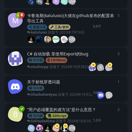
A
L
+224
卡鲁洛斯(kaluluosi)大佬在github发布的配置表
5
5
条回
M
导出工具
3.9千
资源分享
工具/软件
kaluluosi
回复于
2023年7月16日
+75
C# 自动加载 里使用Export的bug
3
3
条回
问与答
C#/Mono
1.3千
studiocpp
回复于
2024年10月28日
X
L
关于射线穿透问题
1
1
条回
问与答
749
lihaiboloveyou
回复于
2024年10月28日
L
“用户必须覆盖的虚方法”是什么意思？
2
2
条回
B
问与答
GDScript
1.0千
SolitudeAlma
回复于
2024年10月16日
H
L
+18