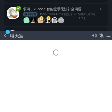
求问，VScode 智能提示无法补全问题
4
4
条回
SolitudeAlma
回复于
2024年10月16日
问与答
1.2千
S
L
+12
如何设置编译到的目录？
1
1
条回
聊天室
问与答
Linux
859
SolitudeAlma
回复于
2024年10月16日
L
+5
关于Godot 2D光影效果的问题
1
1
条回
SolitudeAlma
回复于
2024年10月16日
问与答
923
L
+7
godot lsp 能提供函数文档吗
0
0
条回
问与答
Godot4.0
GDScript
编辑器
747
SolitudeAlma
发布于
2024年10月16日
L