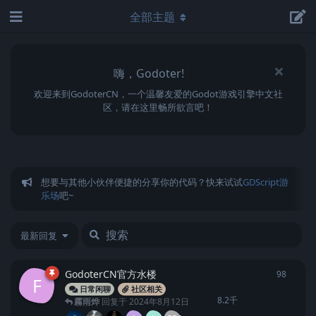
全部主题
嗨，Godoter!
欢迎来到GodoterCN，一个温馨友爱的Godot游戏引擎中文社
区，请在这里畅所欲言吧！
想要与其他小伙伴便捷的分享你的代码？快来试试
GDScript游
乐场
吧~
最新回复
GodoterCN官方水楼
98
98
条回
F
日常闲聊
社区相关
8.2千
霧雨烨
回复于
2024年8月12日