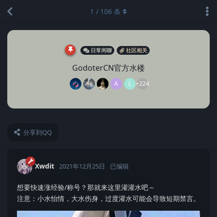
1
/
106
条
日常闲聊
社区相关
GodoterCN官方水楼
A
L
+224
分享到QQ
Xwdit
2021年12月25日
已编辑
想要快速涨经验/称号？那就来这里灌灌水吧～
注意：小水怡情，大水伤身，过度灌水可能会导致短期禁言。