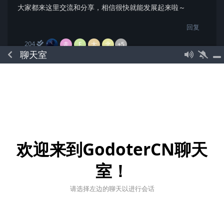
大家都来这里交流和分享，相信很快就能发展起来啦～
回复
204
走
E
大
北
+5
聊天室
Temsys
2021年12月26日
回复
Asher
觉得很赞
欢迎来到GodoterCN聊天
194
A
东
室！
请选择左边的聊天以进行会话
Xwdit
2021年12月26日
多谢支持，我们会竭尽所能去壮大这个社区的~