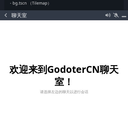
- bg.tscn （Tilemap）
- Slime.tscn （Area2D）
聊天室
- HUD (CanvasLayer)
main.tscn 在初始化时会加载一个 energy_spot.tcsn , 用于
在地图内生成各种能量点
目前已实现的逻辑包括
1. 地图内随机生成能量点
欢迎来到GodoterCN聊天
2. 史莱姆会自动选择最近的一个能量点靠近，在触碰的同时
室！
吃掉能量并增长自身的能量值
现在我想要实现当史莱姆的能量值到达一定程度例如达到40
请选择左边的聊天以进行会话
时，变进入一个分裂的状态，会播放一段分裂的动画，然后生
成两只史莱姆, 这个分裂的逻辑应该如何实现？
回复
17
L
D
S
+8