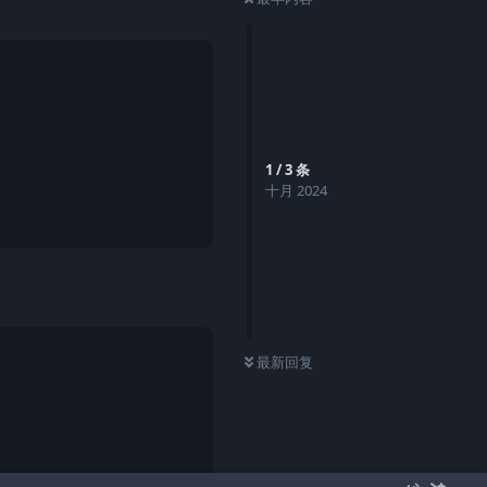
回复
1
/
3
条
十月 2024
0
条未读
最新回复
回复