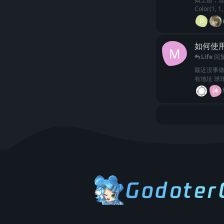
Color(
D
如何使用 
M
Life
回
最近没事做，
有地址 球
神