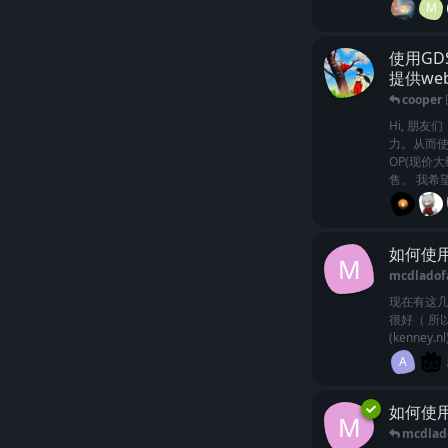
M
使用GD
提供we
cooper
Hi, 朋
力。从而使
OP(现价
售。 我希望
如何使用
M
mcdladof
现在有这几
很好（ 所
(kenney.nl
A
如何使用
M
mcdlad