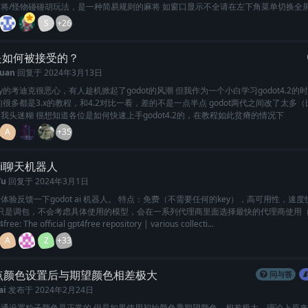
将/怪物碰碰胡玩法，是一种简易规则的麻将 如窗口显示不全请在左下角菜单切换全
S
+26
t是如何被接受的？
uan
回复于
2024年3月13日
ity的考迪克很恶心，有人趁机掀起了godot的风潮 但我作为一个小白学习godot4.2
的很多都是3.x的教程，和4.2对比一看，差的不是一点半点 godot两代之间改了太多
我头迷糊 很想知道各位是如何快速上手godot4.2的，在教程如此贫瘠的情况下
A
+35
 ai聊天机器人
Yu
回复于
2024年3月1日
体验反馈一下godot ai 机器人。 特点：免费（不需要任何的key），高可用性，速度
api只是调包，不会考虑具体使用的模型，会在一系列代理商里面选择最快的代理商使用
free: The official gpt4free repository | various collecti...
A
Z
+33
点颜色设置后与期望颜色相差极大
问与答
ai
发布于
2024年2月24日
普通设置粒子颜色是正常的 但是如果使用初始颜色乘期望颜色，相差极大，理论上原