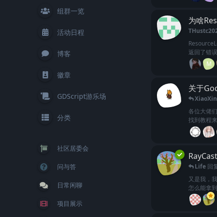
组群一览
为啥Res
THustc20
活动日程
Resour
返回了错
博客
M
徽章
关于Go
GDScript游乐场
XiaoXin
各位大佬
分类
找到教程来
社区居委会
RayCa
问与答
Life
回
又是我，我又
日常闲聊
怎么能拿到Ra
项目展示