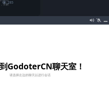
285
子，求解
4
4
条回复
GDScript
工具/软件
quest，但是要
380
到GodoterCN聊天室！
请选择左边的聊天以进行会话
友情链接
相关资源
RainyGame Studio
Godot官方网站
Godot游戏引擎中文增强版
Godot官方文档
Godot社区论坛