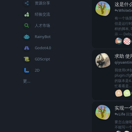
资源分享
这是什么Bu
WhiteS
经验交流
有一个场景
但是运行时
人才市场
样的脚本,
示 --- Debu
RainyBot
Godot4.0
求助 使
GDScript
qiyuantin
2D
我使用c#
plugi
更多标签...
的版本是4.
忙看看是...
A
M
实现一
Life
回
要怎么做呢
不能写一个