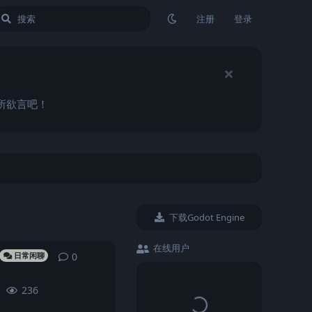
注册
登录
畅所欲言吧！
下载Godot Engine
在线用户
0
0
条回复
日常闲聊
236