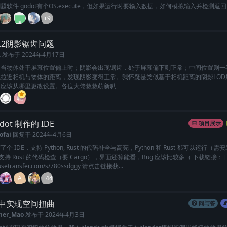
题软件 godot有个OS.execute，但如果运行时要输入数据，如何模拟输入并检测返
+9
t4.2阴影锯齿问题
玉
发布于
2024年4月17日
，当物体处于屏幕位置偏上时；阴影会出现锯齿，处于屏幕偏下则正常；中间位置则一
拉近相机与物体的距离，发现阴影变得正常。我怀疑是类似基于相机距离的阴影LOD
道应该从哪里更改设置。各位大佬救救萌新叭
晓
dot 制作的 IDE
项目展示
ofai
回复于
2024年4月6日
 IDE，支持 Python, Rust 的代码补全与高亮，Python 和 Rust 都可以运行（需安装 
，支持 Rust 的代码检查（要 Cargo），界面还算能看，Bug 应该比较多（ 下载链接： 
musetransfer.com/s/780ssdggy 请点击链接获...
A
+44
t4中实现空间扭曲
问与答
mer_Mao
发布于
2024年4月3日