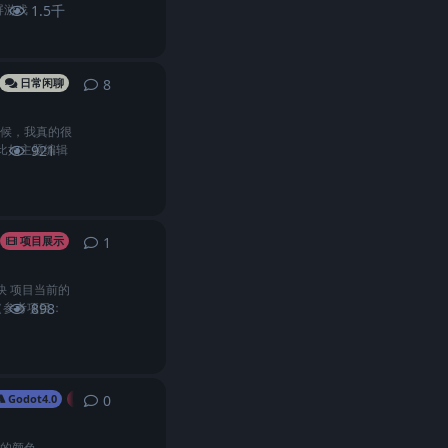
屏游戏
1.5千
8
8
条回复
日常闲聊
的时候，我真的很
（比如主题编辑
921
1
1
条回复
项目展示
快 项目当前的
（参考项目：
898
0
0
条回复
Godot4.0
3D
来的颜色