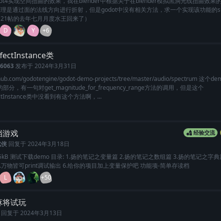
dot4实现空间扭曲的效果，我在blender中根据关于在blender模拟黑洞光线扭曲效
理是通过面的法线方向进行折射，但是godot中没有相关方法，求一个实现该功能的sha
21帖的去年七月月度水王回来了）
D
Y
+6
fectInstance类
26063
发布于
2024年3月31日
ithub.com/godotengine/godot-demo-projects/tree/master/audio/spectrum 这个d
m的部分，有一句对get_magnitude_for_frequency_range方法的调用，但是这个
fectInstance类中没看到有这个方法啊，...
档游戏
经验交流
武侠
回复于
2024年3月18日
7z35kB 测试下载demo 目录: 1.扬的笔记之变量篇 2.扬的笔记之数组篇 3.扬的笔记之字典
5.万物皆可print调试输出 6.给你的项目加上变量保护吧 功能项-简单存读档
L
+50
麻将试玩
回复于
2024年3月13日