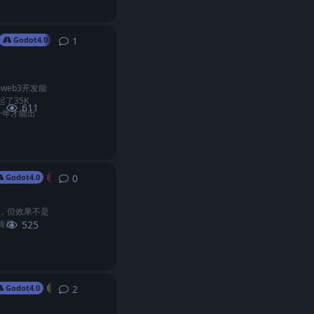
1
1
条回复
Godot4.0
GDScript
社区相关
web3开发能
了35K
611
一年才能出
0
0
条回复
Godot4.0
3D
成，但效果不是
肯尼
525
2
2
条回复
Godot4.0
GDScript
工具/软件