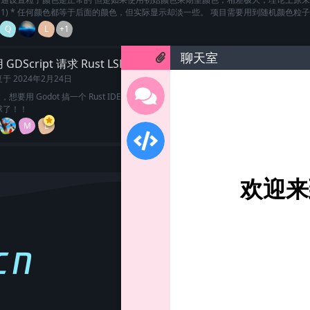
1, 1, 1) * 任何颜色都等于后面的颜色，但实际显示却淡一些。 项目需要用到随机颜色粒
Q
L
+1
聊天室
GDScript 请求 Rust LSP？
问与答
复于
2024年2月24日
想要用 Godot 搞一个 Rust IDE，但是不知道怎么请求 Rust LSP,应该是用HTTPRe
球了！！
M
L
加载更多
欢迎来