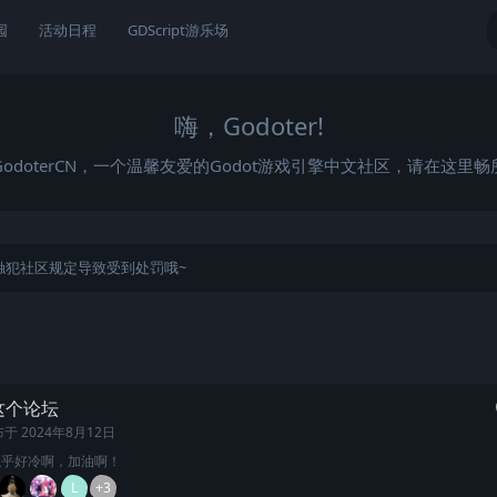
园
活动日程
GDScript游乐场
嗨，Godoter!
odoterCN，一个温馨友爱的Godot游戏引擎中文社区，请在这里
触犯社区规定导致受到处罚哦~
这个论坛
布于
2024年8月12日
似乎好冷啊，加油啊！
L
+3