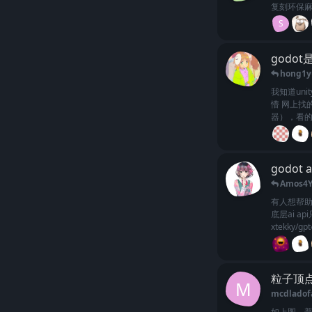
复刻环保麻
S
godo
hong1y
我知道un
懵 网上找
器），看的
godot
Amos4
有人想帮助
底层ai 
xtekky/gpt4
粒子顶
M
mcdladof
如上图，