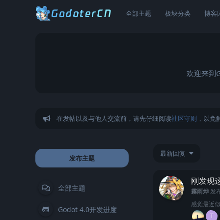
全部主题
板块分类
博客
欢迎来到G
在发帖以及与他人交流前，请先仔细阅读
社区守则
，以免
最新回复
发布主题
刚发现
全部主题
霧雨烨
发
感觉最近
Godot 4.0开发进度
T