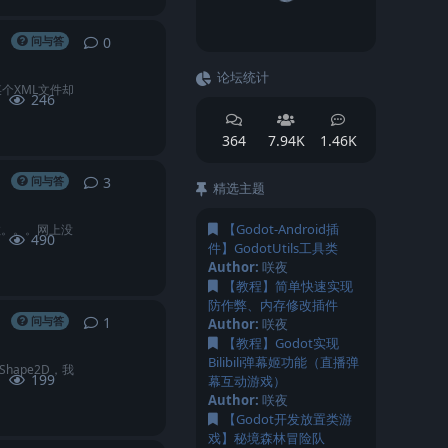
0
0
条回复
问与答
论坛统计
某个XML文件却
246
364
7.94K
1.46K
3
3
条回复
问与答
精选主题
【Godot-Android插
数。。。网上没
490
件】GodotUtils工具类
Author:
咲夜
【教程】简单快速实现
防作弊、内存修改插件
1
1
条回复
问与答
Author:
咲夜
【教程】Godot实现
Bilibili弹幕姬功能（直播弹
hape2D，我
199
幕互动游戏）
Author:
咲夜
【Godot开发放置类游
戏】秘境森林冒险队