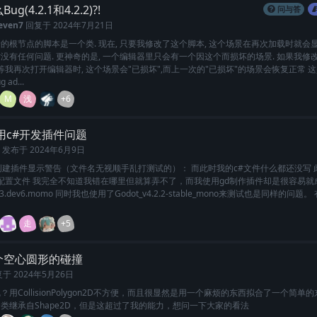
g(4.2.1和4.2.2)?!
问与答
even7
回复于
2024年7月21日
的根节点的脚本是一个类. 现在, 只要我修改了这个脚本, 这个场景在再次加载时就会显
没有任何问题. 更神奇的是, 一个编辑器里只会有一个因这个而损坏的场景. 如果我修
 等我再次打开编辑器时, 这个场景会"已损坏",而上一次的"已损坏"的场景会恢复正常 
g ad...
M
浅
+6
用c#开发插件问题
发布于
2024年6月9日
创建插件显示警告（文件名无视顺手乱打测试的）： 而此时我的c#文件什么都还没写 
n.cfg配置文件 我完全不知道我错在哪里但就算弄不了，而我使用gd制作插件却是很容易就
3.dev6.momo 同时我也使用了Godot_v4.2.2-stable_mono来测试也是同样的问题
走
+5
个空心圆形的碰撞
复于
2024年5月26日
？用CollisionPolygon2D不方便，而且很显然是用一个麻烦的东西拟合了一个简单
类继承自Shape2D，但是这超过了我的能力，想问一下大家的看法