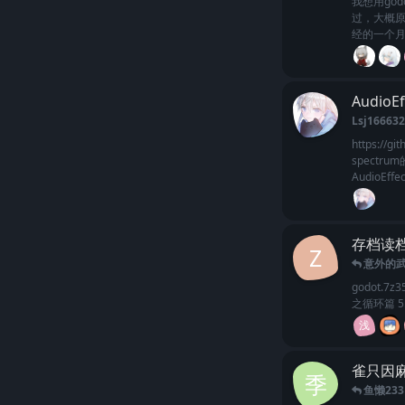
我想用go
过，大概原
经的一个月
AudioEf
Lsj16663
https://g
spectru
AudioEf
存档读
Z
意外的
godot.
之循环篇 
浅
雀只因
季
鱼懒233