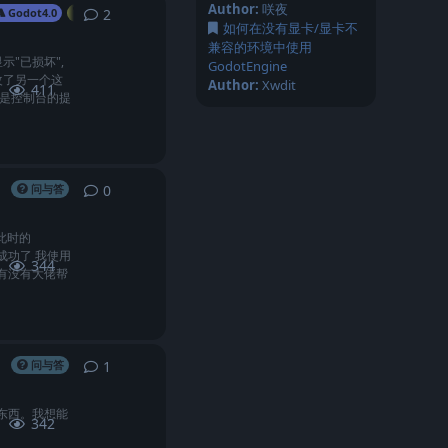
Author:
咲夜
2
2
条回复
Godot4.0
GDScript
编辑器
如何在没有显卡/显卡不
兼容的环境中使用
示"已损坏",
GodotEngine
改了另一个这
Author:
Xwdit
411
这是控制台的提
0
0
条回复
问与答
此时的
成功了 我使用
344
。 有没有大佬帮
1
1
条回复
问与答
的东西。我想能
342