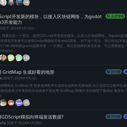
+4
Script开发新的模块，以接入区块链网络，为godot
人才市场
b3开发能力
回复于
2024年5月10日
友们，我最近有一个想法：使用GDScript开发新的模块，以接入区块链网络，为godot提供
得游戏开发者可以使用Godot便捷的开发web3游戏。 对于这个想法，我已经在OP发起
大约73W RMB)的grants提案申请，一旦通过，将以里程碑的形式发放，不过需要锁定
寻找3个...
M
+23
 GridMap 生成好看的地形
问与答
ai
发布于
2024年5月2日
种网格在 GridMap 里 想要使用程序生成类似这样的无限地形 自己也尝试过噪声生
以想知道有没有更好的办法或者不适合用 GridMap (附图片里的模型下载地址 救生包 ·
))
+9
GDScript模拟向终端发送数据?
问与答
ofai
回复于
2024年4月28日