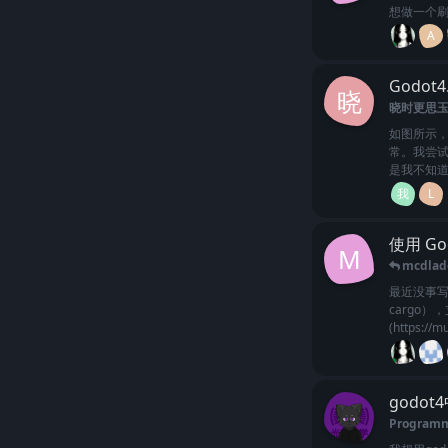
想做一个刷
A
Godo
晓
晓时更思
如图所示
常。我尝试
是我不知
我
L
使用 Go
M
mcdlad
最近没事写了个
cargo）
(https://
godo
Program