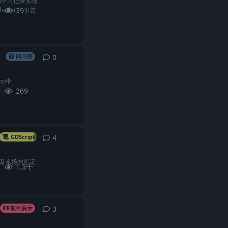
果的学习记录实现
der。 （曾
391
0
0
条回复
问与答
emo中
269
4
4
条回复
GDScript
API
篇 4.扬的笔记
1.3千
3
3
条回复
项目展示