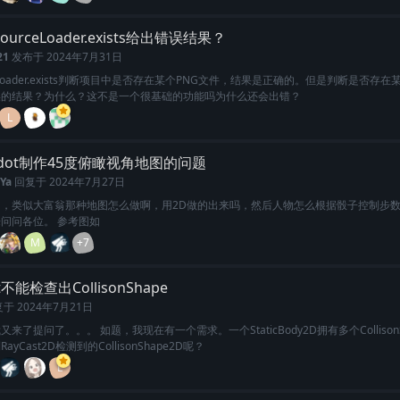
ourceLoader.exists给出错误结果？
21
发布于
2024年7月31日
ceLoader.exists判断项目中是否存在某个PNG文件，结果是正确的。但是判断是否存在
误的结果？为什么？这不是一个很基础的功能吗为什么还会出错？
L
dot制作45度俯瞰视角地图的问题
Ya
回复于
2024年7月27日
们，类似大富翁那种地图怎么做啊，用2D做的出来吗，然后人物怎么根据骰子控制步
问问各位。 参考图如
M
+7
st不能检查出CollisonShape
复于
2024年7月21日
来了提问了。。。 如题，我现在有一个需求。一个StaticBody2D拥有多个CollisonS
yCast2D检测到的CollisonShape2D呢？
L