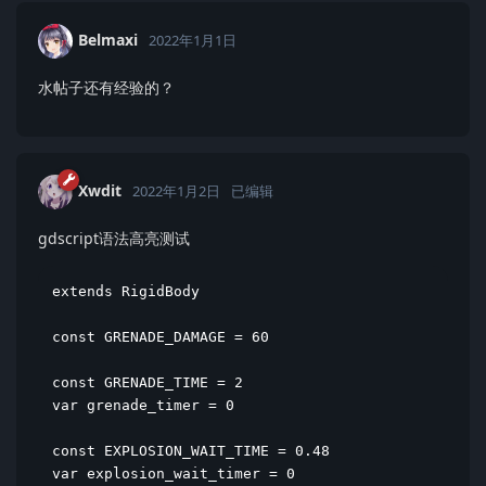
Belmaxi
2022年1月1日
水帖子还有经验的？
Xwdit
2022年1月2日
已编辑
gdscript语法高亮测试
extends RigidBody

const GRENADE_DAMAGE = 60

const GRENADE_TIME = 2

var grenade_timer = 0

const EXPLOSION_WAIT_TIME = 0.48

var explosion_wait_timer = 0
