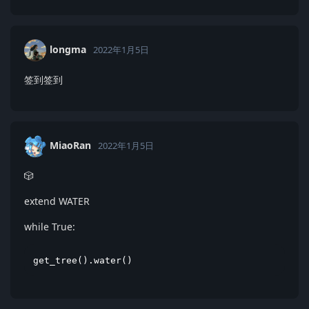
longma
2022年1月5日
签到签到
MiaoRan
2022年1月5日
🎲
extend WATER
while True:
get_tree().water()