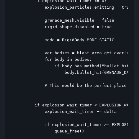
        if explosion_wait_timer <= 0:

            explosion_particles.emitting = true

            grenade_mesh.visible = false

            rigid_shape.disabled = true

            mode = RigidBody.MODE_STATIC

            var bodies = blast_area.get_overlappin
            for body in bodies:

                if body.has_method("bullet_hit"):

                    body.bullet_hit(GRENADE_DAMAGE
            # This would be the perfect place to p
        if explosion_wait_timer < EXPLOSION_WAIT_T
            explosion_wait_timer += delta

            if explosion_wait_timer >= EXPLOSION_W
                queue_free()