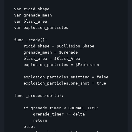
var rigid_shape

var grenade_mesh

var blast_area

var explosion_particles

func _ready():

    rigid_shape = $Collision_Shape

    grenade_mesh = $Grenade

    blast_area = $Blast_Area

    explosion_particles = $Explosion

    explosion_particles.emitting = false

    explosion_particles.one_shot = true

func _process(delta):

    if grenade_timer < GRENADE_TIME:

        grenade_timer += delta

        return

    else:
