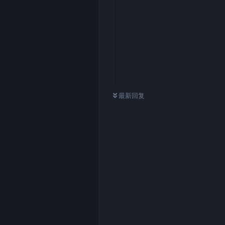
0
条未读
最新回复