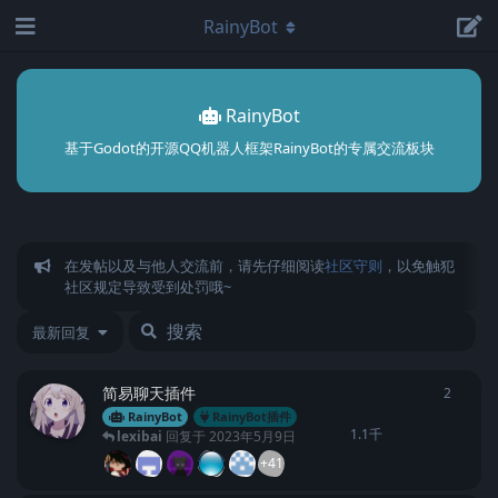
RainyBot
RainyBot
基于Godot的开源QQ机器人框架RainyBot的专属交流板块
在发帖以及与他人交流前，请先仔细阅读
社区守则
，以免触犯
社区规定导致受到处罚哦~
最新回复
简易聊天插件
2
2
条回
RainyBot
RainyBot插件
1.1千
lexibai
回复于
2023年5月9日
+41