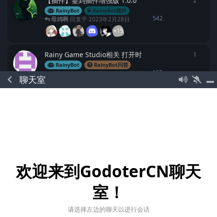
【插件】签到插件增强版 1.0.0
2
2
条回
RainyBot
RainyBot插件
542
母鸡啊
回复于
2023年2月28日
+15
Rainy Game Studio相关 打开时
1
1
条回
RainyBot
RainyBot问答
155
2557558162
回复于
2023年2月27日
聊天室
X
+8
签到插件（美化版）
6
6
条回
RainyBot
RainyBot插件
986
Cocoisdog
回复于
2023年2月4日
H
+46
随机动漫图片/音乐插件
3
3
条回
欢迎来到GodoterCN聊天
RainyBot
RainyBot插件
742
zg984658261
回复于
2022年10月31日
室！
+25
请选择左边的聊天以进行会话