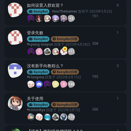
如何设置入群欢迎？
0
0
条回
HouTheGamer
发布于
2023年5月2日
RainyBot
151
+3
登录失败
1
1
条回
RainyBot
RainyBot问答
308
peng-moyun
回复于
2023年4月28日
K
+17
没有新手向教程么？
3
3
条回
RainyBot
RainyBot问答
795
longma
回复于
2023年3月15日
H
K
+48
关于使用
1
1
条回
RainyBot
RainyBot问答
266
UninKys
回复于
2023年3月7日
+19